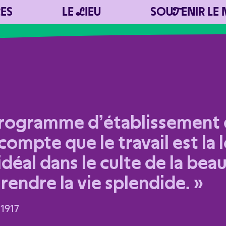
R
ES
LE
L
IEU
SOU
T
ENIR LE
programme d’établissement d
compte que le travail est la 
’idéal dans le culte de la bea
rendre la vie splendide. »
, 1917