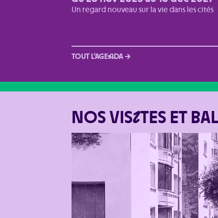
Un regard nouveau sur la vie dans les cités
TOUT L'AGE
N
DA →
NOS VIS
I
TES ET BA