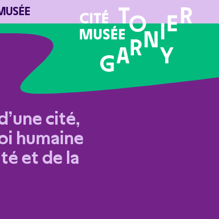
 MUSÉE
’une cité,
loi humaine
uté et de la