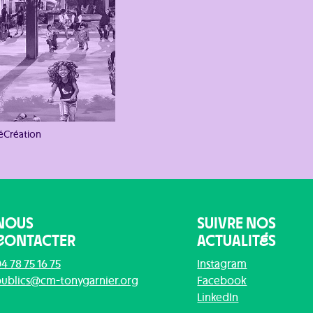
téCréation
NOUS
SUIVRE NOS
C
ONTACTER
ACTUALIT
É
S
4 78 75 16 75
Instagram
ublics@cm-tonygarnier.org
Facebook
LinkedIn