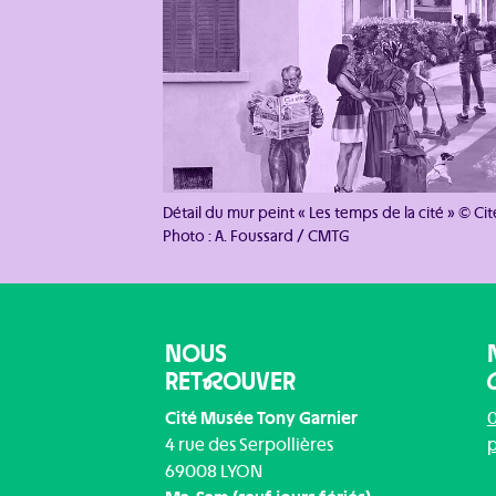
Détail du mur peint « Les temps de la cité » © Ci
Photo : A. Foussard / CMTG
NOUS
RET
R
OUVER
Cité Musée Tony Garnier
0
4 rue des Serpollières
p
69008 LYON