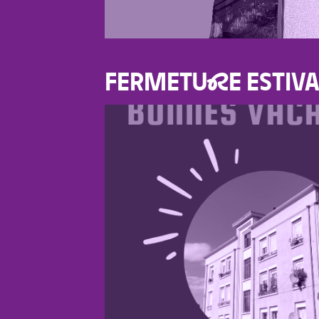
FERMETU
R
E ESTIV