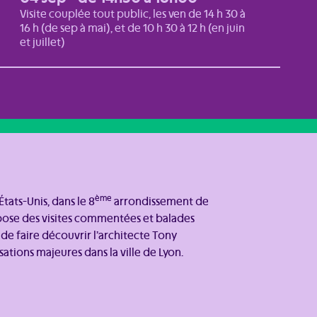
Visite couplée tout public, les ven de 14 h 30 à
16 h (de sep à mai), et de 10 h 30 à 12 h (en juin
et juillet)
ème
tats-Unis, dans le 8
arrondissement de
pose des visites commentées et balades
n de faire découvrir l’architecte Tony
isations majeures dans la ville de Lyon.