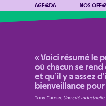
AGE
N
DA
NOS OFF
« Voici résumé le 
Cité Musée Tony Garnier
où chacun se rend 
et qu’il y a assez d
bienveillance pour 
Tony Garnier,
Une cité industrielle