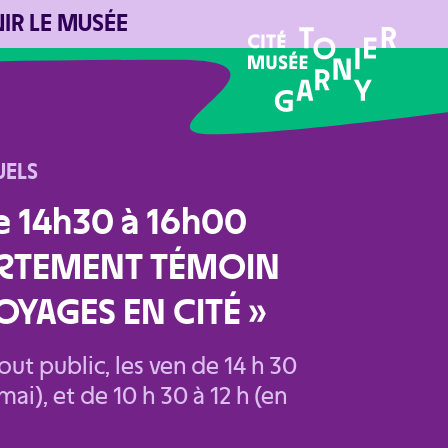
NIR LE MUSÉE
UELS
e 14h30 à 16h00
R
TEMENT TÉMOIN
VOYAGES EN CITÉ »
out public, les ven de 14 h 30
mai), et de 10 h 30 à 12 h (en