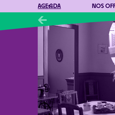
AGE
N
DA
NOS OF
←