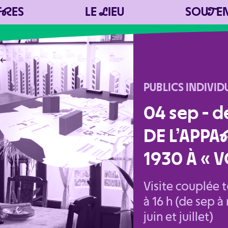
F
R
ES
LE
L
IEU
SOU
T
E
PUBLICS INDIVID
04 sep - d
DE L’APPA
1930 À « 
Visite couplée t
à 16 h (de sep à 
juin et juillet)