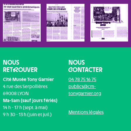
NOUS
NOUS
RET
R
OUVER
C
ONTACTER
Cité Musée Tony Garnier
04 78 75 16 75
4 rue des Serpollières
publics@cm-
69008 LYON
tonygarnier.org
Ma-Sam (sauf jours fériés)
14 h - 17 h (sept. à mai)
Mentions légales
9 h 30 - 13 h (juin et juil.)