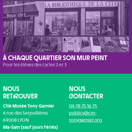
À CHA
Q
UE QUARTIER SON MUR PEINT
Pour les élèves des cycles 2 et 3
NOUS
NOUS
RET
R
OUVER
C
ONTACTER
Cité Musée Tony Garnier
04 78 75 16 75
4 rue des Serpollières
publics@cm-
69008 LYON
tonygarnier.org
Ma-Sam (sauf jours fériés)