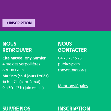
→ INSCRIPTION
NOUS
NOUS
RET
R
OUVER
C
ONTACTER
Cité Musée Tony Garnier
04 78 75 16 75
4 rue des Serpollières
publics@cm-
69008 LYON
tonygarnier.org
Ma-Sam (sauf jours fériés)
14 h - 17 h (sept. à mai)
Mentions légales
9 h 30 - 13 h (juin et juil.)
SUIVRE NOS
INSCRI
P
TION