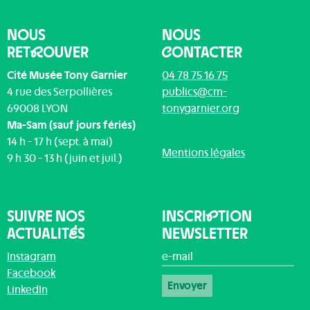
NOUS
NOUS
RET
R
OUVER
C
ONTACTER
Cité Musée Tony Garnier
04 78 75 16 75
4 rue des Serpollières
publics@cm-
69008 LYON
tonygarnier.org
Ma-Sam (sauf jours fériés)
14 h - 17 h (sept. à mai)
Mentions légales
9 h 30 - 13 h (juin et juil.)
SUIVRE NOS
INSCRI
P
TION
ACTUALIT
É
S
NEWSLETTER
e-mail
*
Instagram
Facebook
Envoyer
LinkedIn